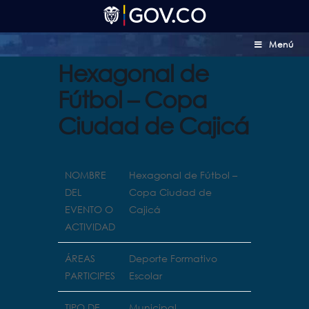
Menú
Hexagonal de
Fútbol – Copa
Ciudad de Cajicá
NOMBRE
Hexagonal de Fútbol –
DEL
Copa Ciudad de
EVENTO O
Cajicá
ACTIVIDAD
ÁREAS
Deporte Formativo
PARTICIPES
Escolar
TIPO DE
Municipal