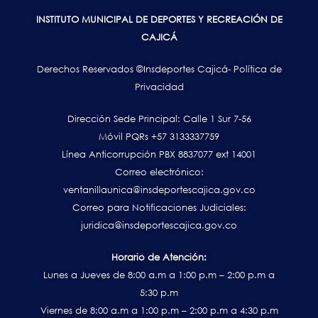
INSTITUTO MUNICIPAL DE DEPORTES Y RECREACIÓN DE
CAJICÁ
Derechos Reservados ©Insdeportes Cajicá- Política de
Privacidad
Dirección Sede Principal: Calle 1 Sur 7-56
Móvil PQRs +57 3133337759
Línea Anticorrupción PBX 8837077 ext 14001
Correo electrónico:
ventanillaunica@insdeportescajica.gov.co
Correo para Notificaciones Judiciales:
juridica@insdeportescajica.gov.co
Horario de Atención:
Lunes a Jueves de 8:00 a.m a 1:00 p.m – 2:00 p.m a
5:30 p.m
Viernes de 8:00 a.m a 1:00 p.m – 2:00 p.m a 4:30 p.m