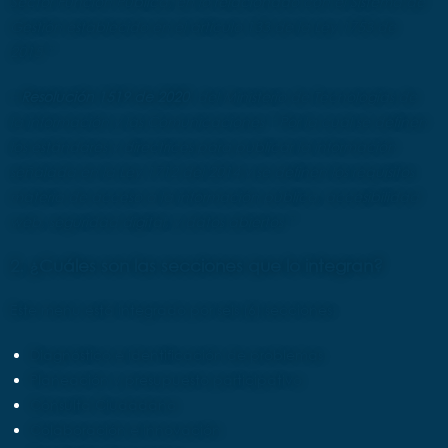
Sector Función Pública, en lo relacionado con el Sistema de
Gestión establecido en el artículo 133 de la Ley 1753 de
2015 ”
–
Resolución 1519 de 2020
del Ministerio de Tecnologías de
la información y las Comunicaciones “ Por la cual se definen
los estándares y directrices para publicar la información
señalada en la Ley 1712 del 2014 y se definen los requisitos
materia de acceso a la información pública, accesibilidad
web, seguridad digital, y datos abiertos ”
2. ¿Cuáles son las secciones que lo integran?
Este menú está integrado por seis (6) secciones:
Diagnóstico e identificación de problemas
Planeación y presupuesto participativo
Consulta Ciudadana
Colaboración e innovación