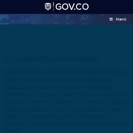
Menú
Descripción General del Menú Participa
1. ¿De qué se trata el Menú Participa?
INSDEPORTES CAJICÁ, a través de esta Categoría del “Menú
Participa”, publica la información sobre los espacios,
mecanismos y acciones que permiten la participación
ciudadana, con el propósito de fortalecer la vinculación de
la ciudadanía, grupos de interés y de valor, en las decisiones
y acciones públicas, durante las fases del ciclo de la gestión
pública (
diagnóstico, formulación, implementación,
evaluación y seguimiento
), a partir de lo establecido en las
normas: