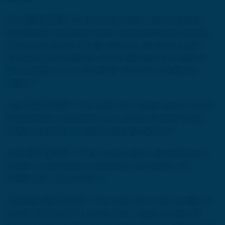
– Ley 489 de 1998
“ Por la cual se dictan normas sobre la
organización y funcionamiento de las entidades del orden
nacional, se expiden las disposiciones, principios y reglas
generales para el ejercicio de las atribuciones previstas en
los numerales 15 y 16 del artículo 189 de la Constitución
Política ”
–
Ley 1712 de 2014
“ Por medio de la cual se crea la Ley de
Transparencia y del Derecho de Acceso a la Información
Pública Nacional y se dictan otras disposiciones ”
–
Ley 1757 de 2015
“ Por la cual se dictan disposiciones en
materia de promoción y protección del derecho a la
participación democrática ”
–
Decreto 1499 de 2017
“ Por medio del cual se modifica el
Decreto 1083 de 2015, Decreto Único Reglamentario del